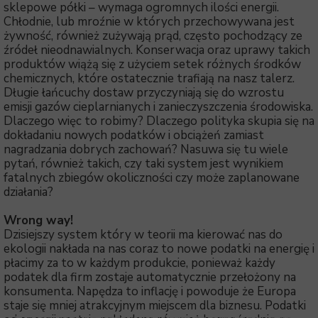
sklepowe półki – wymaga ogromnych ilości energii.
Chłodnie, lub mroźnie w których przechowywana jest
żywność, również zużywają prąd, często pochodzący ze
źródeł nieodnawialnych. Konserwacja oraz uprawy takich
produktów wiążą się z użyciem setek różnych środków
chemicznych, które ostatecznie trafiają na nasz talerz.
Długie łańcuchy dostaw przyczyniają się do wzrostu
emisji gazów cieplarnianych i zanieczyszczenia środowiska.
Dlaczego więc to robimy? Dlaczego polityka skupia się na
dokładaniu nowych podatków i obciążeń zamiast
nagradzania dobrych zachowań? Nasuwa się tu wiele
pytań, również takich, czy taki system jest wynikiem
fatalnych zbiegów okoliczności czy może zaplanowane
działania?
Wrong way!
Dzisiejszy system który w teorii ma kierować nas do
ekologii nakłada na nas coraz to nowe podatki na energię i
płacimy za to w każdym produkcie, ponieważ każdy
podatek dla firm zostaje automatycznie przełożony na
konsumenta. Napędza to inflację i powoduje że Europa
staje się mniej atrakcyjnym miejscem dla biznesu. Podatki