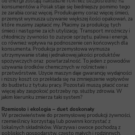
od energii zostają nakładane również bezpośrednio na
© 2022 Stowarzyszenie Rzemieślnik. All Rights Reserved. Projekt i wykonanie -
Stowarzyszenie Rzemieślnik
konsumentów a Polak staje się biedniejszy pomimo tego
że zarabia coraz więcej. Produkujemy coraz więcej śmieci,
przemysł wymusza używanie większej ilości opakowań, za
które musimy zapłacić my. Płacimy za produkcję tych
śmieci i następnie za ich utylizację. Transport mroźniczy i
chłodniczy żywności to zużycie sprzętu, paliwa i energii,
co również wpływa na podnoszenie cen końcowych dla
konsumenta. Produkcja przemysłowa wymusza
utrzymywanie stałej i jednakowej jakości produktów
spożywczych oraz powtarzalność. To jeden z powodów
używania środków chemicznych w rolnictwie i
przetwórstwie. Użycie maszyn daje gwarancję wydajności
i niższy koszt co przekłada się na zmniejszenie wpływów
do budżetu z tytułu pracy. Pozostali muszą płacić coraz
więcej aby zaspokoić potrzeby np. służby zdrowia. W
jakim kierunku zmierza taki system?
Rzemiosło i ekologia – duet doskonały
W przeciwieństwie do przemysłowej produkcji żywności,
rzemieślnicy korzystają lub powinni korzystać z
lokalnych składników. Warzywa i owoce pochodzą z
pobliskich gospodarstw, często małych i rodzinnych,