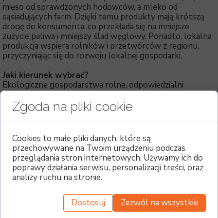
mięso od sprawdzonych hodowców, a mleko od
sąsiadujących farm. Dzięki temu produkty mają krótszą
drogę do konsumenta, co przekłada się na mniejsze
zużycie paliwa i mniejszy ślad węglowy. Ponadto, lokalna
produkcja wspiera rolników i przetwórców z regionu,
przyczyniając się do rozwoju lokalnej gospodarki.
Jaki kierunek wybrać?
Ekologiczne gospodarstwa rolne, odpowiedzialni
hodowcy, bioróżnorodność w rolnictwie i lokalny handel
to nie mrzonki tylko nasza gwarancja bezpieczeństwa
Zgoda na pliki cookie
żywnościowego. Bezpieczeństwo to rozumie się poprzez
zapewnienie żywności podczas kryzysu jak również
zapewnienie żywności zdrowej na co dzień. Więc jak
Cookies to małe pliki danych, które są
zbudować optymalny dla nas model?
przechowywane na Twoim urządzeniu podczas
Rzemieślnicy nie mają wpływu na rolnictwo, ale mają
przeglądania stron internetowych. Używamy ich do
wpływ na to skąd kupują surowce i jakiej są jakości.
poprawy działania serwisu, personalizacji treści, oraz
Rzemieślnik zaopatrując się lokalnie, kupuj na przykład
analizy ruchu na stronie.
mąkę z lokalnego młyna, który to pozyskuje ziarna z
okolicznych gospodarstw. Rzemieślnik wybrał mąkę
naturalną, która jest trudniejsza w obróbce i produkt nie
Dostosuj
Zezwól na wszystkie
będzie identyczny, ale jego klienci o tym wiedzą i nie mają