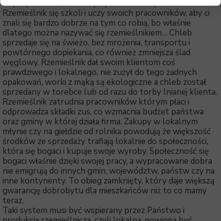
z tym problemu, bo chcą się zdrowo odżywiać.
Rzemieślnik się szkoli i uczy swoich pracowników, aby ci
znali się bardzo dobrze na tym co robią, bo właśnie
dlatego można nazywać się rzemieślnikiem… Chleb
sprzedaje się na świeżo, bez mrożenia, transportu i
powtórnego dopiekania, co również zmniejsza ślad
węglowy. Rzemieślnik dał swoim klientom coś
prawdziwego i lokalnego, nie zużył do tego żadnych
opakowań, worki z mąką są ekologiczne a chleb został
sprzedany w torebce lub od razu do torby lnianej klienta.
Rzemieślnik zatrudnia pracowników którym płaci i
odprowadza składki zus, co wzmacnia budżet państwa
oraz gminy w której działa firma. Zakupy w lokalnym
młynie czy na giełdzie od rolnika powodują że większość
środków ze sprzedaży trafiają lokalnie do społeczności,
która się bogaci i kupuje swoje wyroby. Społeczność się
bogaci właśnie dzięki swojej pracy, a wypracowane dobra
nie emigrują do innych gmin, województw, państw czy na
inne kontynenty. To obieg zamknięty, który daje większą
gwarancję dobrobytu dla mieszkańców niż to co mamy
teraz.
Taki system musi być wspierany przez Państwo i
produkcja rzemieślnicza, czyli lokalna, powinna być