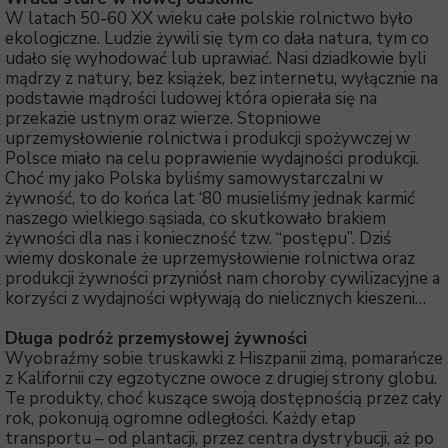
W latach 50-60 XX wieku całe polskie rolnictwo było
ekologiczne. Ludzie żywili się tym co dała natura, tym co
udało się wyhodować lub uprawiać. Nasi dziadkowie byli
mądrzy z natury, bez książek, bez internetu, wyłącznie na
podstawie mądrości ludowej która opierała się na
przekazie ustnym oraz wierze. Stopniowe
uprzemysłowienie rolnictwa i produkcji spożywczej w
Polsce miało na celu poprawienie wydajności produkcji.
Choć my jako Polska byliśmy samowystarczalni w
żywność, to do końca lat ‘80 musieliśmy jednak karmić
naszego wielkiego sąsiada, co skutkowało brakiem
żywności dla nas i konieczność tzw. “postępu”. Dziś
wiemy doskonale że uprzemysłowienie rolnictwa oraz
produkcji żywności przyniósł nam choroby cywilizacyjne a
korzyści z wydajności wpływają do nielicznych kieszeni…
Długa podróż przemysłowej żywności
Wyobraźmy sobie truskawki z Hiszpanii zimą, pomarańcze
z Kalifornii czy egzotyczne owoce z drugiej strony globu.
Te produkty, choć kuszące swoją dostępnością przez cały
rok, pokonują ogromne odległości. Każdy etap
transportu – od plantacji, przez centra dystrybucji, aż po