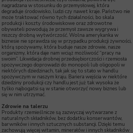
nagradzana w stosunku do przemysłowej, która
degraduje środowisko, ludzi czy nawet kraje. Państwo nie
może traktować równo tych działalności, bo skala
produkcji i koszty środowiskowe oraz zdrowotne
obywateli powodują że przemysł zawsze wygrywa i
niszczy drobną wytwórczość. Wolna amerykanka w
biznesie nie sprawdza się w przypadku produkcji żywności,
którą spożywamy, która buduje nasze zdrowie, nasze
organizmy, która daje nam wciąż możliwość “pracy na
swoim”. Likwidacja drobnej przedsiębiorczości i rzemiosła
spożywczego doprowadzi do monopoli lub oligopoli w
niektórych dziedzinach, tak jak się to stało w handlu
spożywczym w naszym kraju. Bariera wejścia w niektóre
dziedziny produkcji czy handlu jest już tak wysoka że
tylko najbogatsi są w stanie otworzyć nowy biznes lub
się w nim utrzymać.
Zdrowie na talerzu
Produkty rzemieślnicze są zazwyczaj wytwarzane z
naturalnych składników, bez dodatku konserwantów,
barwników i innych sztucznych substancji. Dzięki temu
zachowują więcej witamin, minerałów i innych składników