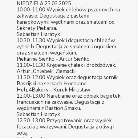
NIEDZIELA 23.03.2025
10.00-11.00 Wypiek chlebów pszennych na
zakwasie. Degustacja z pastami
kanapkowymi, wędlinami oraz smalcem od
Sekrety Piekarza.
Sebastian Haratyk
10.30-11.30 Wypiek i degustacja chlebów
żytnich. Degustacja ze smalcem i ogórkiem
oraz smalcem wegańskim.
Piekarnia Sieńko - Artur Sieńko
11.00-11.30 Kręcenie chałek i drożdżówek.
Artur „Chlebek” Ziemacki
11.30-12.00 Wypiek oraz degustacja sernik
Baskijski na serkach Hochland.
Help4Bakery - Kurek Mirosław
12.00-13.00 Narabianie oraz odpiek bagietek
francuskich na zakwasie. Degustacja z
wędlinami z Bastion Smaku.
Sebastian Haratyk
12.30-13.00 Przygotowanie oraz wypiek
focaccia z warzywami. Degustacja z oliwą i
solą.