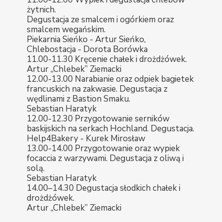
żytnich.
Degustacja ze smalcem i ogórkiem oraz
smalcem wegańskim.
Piekarnia Sieńko - Artur Sieńko,
Chlebostacja - Dorota Borówka
11.00-11.30 Kręcenie chałek i drożdżówek.
Artur „Chlebek” Ziemacki
12.00-13.00 Narabianie oraz odpiek bagietek
francuskich na zakwasie. Degustacja z
wędlinami z Bastion Smaku.
Sebastian Haratyk
12.00-12.30 Przygotowanie serników
baskijskich na serkach Hochland. Degustacja.
Help4Bakery - Kurek Mirosław
13.00-14.00 Przygotowanie oraz wypiek
focaccia z warzywami. Degustacja z oliwą i
solą.
Sebastian Haratyk
14.00–14.30 Degustacja słodkich chałek i
drożdżówek.
Artur „Chlebek” Ziemacki