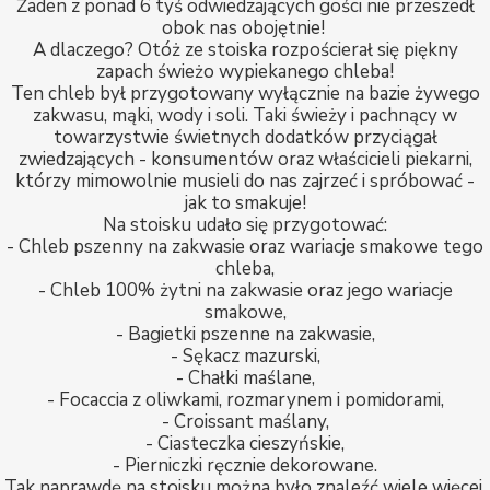
Żaden z ponad 6 tyś odwiedzających gości nie przeszedł
obok nas obojętnie!
A dlaczego? Otóż ze stoiska rozpościerał się piękny
zapach świeżo wypiekanego chleba!
Ten chleb był przygotowany wyłącznie na bazie żywego
zakwasu, mąki, wody i soli. Taki świeży i pachnący w
towarzystwie świetnych dodatków przyciągał
zwiedzających - konsumentów oraz właścicieli piekarni,
którzy mimowolnie musieli do nas zajrzeć i spróbować -
jak to smakuje!
Na stoisku udało się przygotować:
- Chleb pszenny na zakwasie oraz wariacje smakowe tego
chleba,
- Chleb 100% żytni na zakwasie oraz jego wariacje
smakowe,
- Bagietki pszenne na zakwasie,
- Sękacz mazurski,
- Chałki maślane,
- Focaccia z oliwkami, rozmarynem i pomidorami,
- Croissant maślany,
- Ciasteczka cieszyńskie,
- Pierniczki ręcznie dekorowane.
Tak naprawdę na stoisku można było znaleźć wiele więcej,