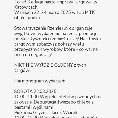
To już 3 edycja naszej imprezy targowej w
Katowicach.
W dniach 22-24 marca 2025 w hali MTK -
obok spodka.
Stowarzyszenie Rzemieślnik organizuje
wyjątkowe wydarzenie na rzecz promocji
polskiej żywności rzemieślniczej! Na stoisku
targowym zobaczysz pokazy wielu
przepysznych wyrobów które - co ważne,
będą do degustacji!
NIKT NIE WYJDZIE GŁODNY z tych
targów!!!
Harmonogram wydarzeń:
SOBOTA 22.03.2025
10.00-11.00 Wypiek chlebów pszennych na
zakwasie. Degustacja świeżego chleba z
pastami i wędlinami.
Piekarnia Gryzmi - Jacek Wiarek
11.00-12.00 Wypiek i degustacja chlebów