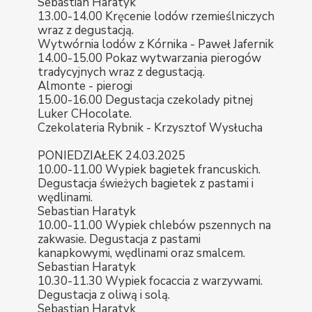
Sebastian Haratyk
13.00-14.00 Kręcenie lodów rzemieślniczych
wraz z degustacją.
Wytwórnia lodów z Kórnika - Paweł Jafernik
14.00-15.00 Pokaz wytwarzania pierogów
tradycyjnych wraz z degustacją.
Almonte - pierogi
15.00-16.00 Degustacja czekolady pitnej
Luker CHocolate.
Czekolateria Rybnik - Krzysztof Wysłucha
PONIEDZIAŁEK 24.03.2025
10.00-11.00 Wypiek bagietek francuskich.
Degustacja świeżych bagietek z pastami i
wędlinami.
Sebastian Haratyk
10.00-11.00 Wypiek chlebów pszennych na
zakwasie. Degustacja z pastami
kanapkowymi, wędlinami oraz smalcem.
Sebastian Haratyk
10.30-11.30 Wypiek focaccia z warzywami.
Degustacja z oliwą i solą.
Sebastian Haratyk