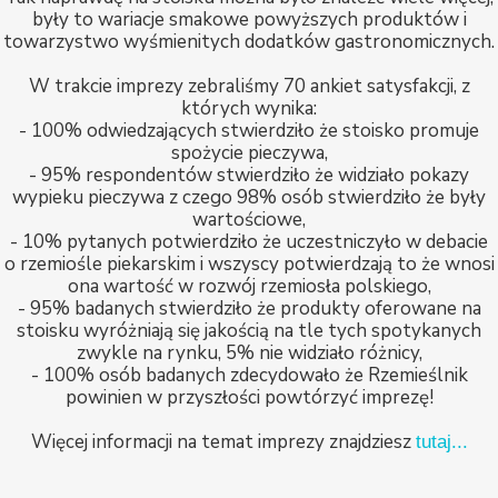
były to wariacje smakowe powyższych produktów i
towarzystwo wyśmienitych dodatków gastronomicznych.
W trakcie imprezy zebraliśmy 70 ankiet satysfakcji, z
których wynika:
- 100% odwiedzających stwierdziło że stoisko promuje
spożycie pieczywa,
- 95% respondentów stwierdziło że widziało pokazy
wypieku pieczywa z czego 98% osób stwierdziło że były
wartościowe,
- 10% pytanych potwierdziło że uczestniczyło w debacie
o rzemiośle piekarskim i wszyscy potwierdzają to że wnosi
ona wartość w rozwój rzemiosła polskiego,
- 95% badanych stwierdziło że produkty oferowane na
stoisku wyróżniają się jakością na tle tych spotykanych
zwykle na rynku, 5% nie widziało różnicy,
- 100% osób badanych zdecydowało że Rzemieślnik
powinien w przyszłości powtórzyć imprezę!
Więcej informacji na temat imprezy znajdziesz
tutaj...