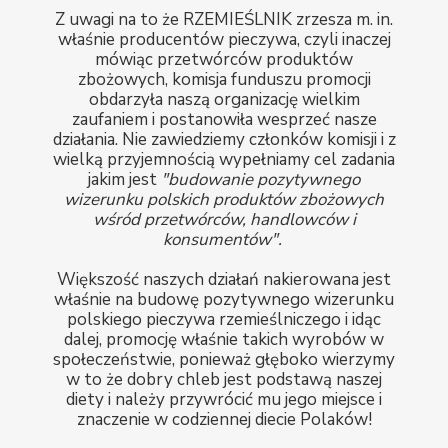
Z uwagi na to że RZEMIEŚLNIK zrzesza m. in.
właśnie producentów pieczywa, czyli inaczej
mówiąc przetwórców produktów
zbożowych, komisja funduszu promocji
obdarzyła naszą organizację wielkim
zaufaniem i postanowiła wesprzeć nasze
działania. Nie zawiedziemy członków komisji i z
wielką przyjemnością wypełniamy cel zadania
jakim jest
"budowanie pozytywnego
wizerunku polskich produktów zbożowych
wśród przetwórców, handlowców i
konsumentów".
Większość naszych działań nakierowana jest
właśnie na budowę pozytywnego wizerunku
polskiego pieczywa rzemieślniczego i idąc
dalej, promocję właśnie takich wyrobów w
społeczeństwie, ponieważ głęboko wierzymy
w to że dobry chleb jest podstawą naszej
diety i należy przywrócić mu jego miejsce i
znaczenie w codziennej diecie Polaków!